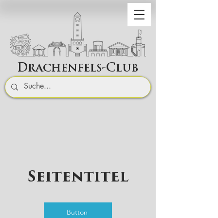
Drachenfels-Club
Seitentitel
Button