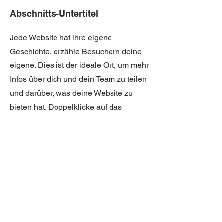
Abschnitts-Untertitel
Jede Website hat ihre eigene
Geschichte, erzähle Besuchern deine
eigene. Dies ist der ideale Ort, um mehr
Infos über dich und dein Team zu teilen
und darüber, was deine Website zu
bieten hat. Doppelklicke auf das
Textfeld, um Inhalte zu bearbeiten.
Füge Infos hinzu, die du mit deinen
Besuchern teilen möchtest.
Wenn du ein Unternehmen hast,
erzähle etwas über dessen Geschichte.
Erläutere deine Unternehmenswerte
und dein Engagement für Kunden.